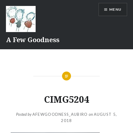
Skip
MENU
to
content
A Few Goodness
CIMG5204
Posted by
AFEWGOODNESS_AUBIRO
on
AUGUST 5,
2018