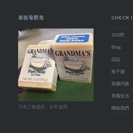
老祖母肥皂
CHECK 
101問
Blog
品誌
格子舖
美國代購
美國生活
只有三種成份，非常滋潤
聯絡我們