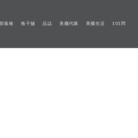
部落格
格子舖
品誌
美國代購
美國生活
101問