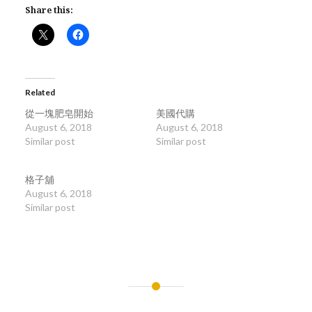
Share this:
Related
從一塊肥皂開始
美國代購
August 6, 2018
August 6, 2018
Similar post
Similar post
格子舖
August 6, 2018
Similar post
Post