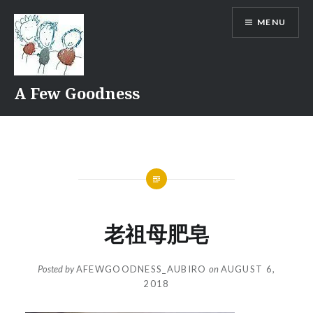
Skip
MENU
to
content
A Few Goodness
老祖母肥皂
Posted by
AFEWGOODNESS_AUBIRO
on
AUGUST 6,
2018