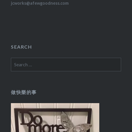
jcworks@afewgoodness.com
SEARCH
Search
for:
做快樂的事