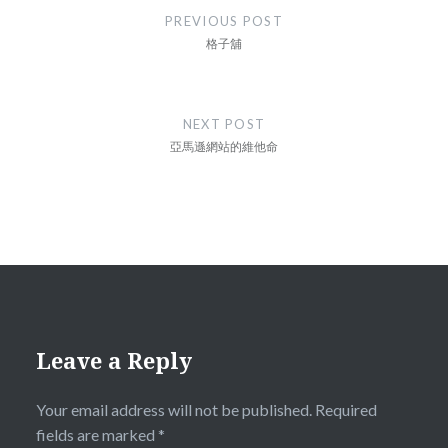
navigation
PREVIOUS POST
格子舖
NEXT POST
亞馬遜網站的維他命
Leave a Reply
Your email address will not be published.
Required
fields are marked
*