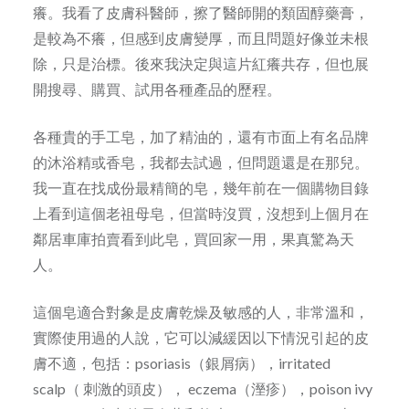
癢。我看了皮膚科醫師，擦了醫師開的類固醇藥膏，
是較為不癢，但感到皮膚變厚，而且問題好像並未根
除，只是治標。後來我決定與這片紅癢共存，但也展
開搜尋、購買、試用各種產品的歷程。
各種貴的手工皂，加了精油的，還有市面上有名品牌
的沐浴精或香皂，我都去試過，但問題還是在那兒。
我一直在找成份最精簡的皂，幾年前在一個購物目錄
上看到這個老祖母皂，但當時沒買，沒想到上個月在
鄰居車庫拍賣看到此皂，買回家一用，果真驚為天
人。
這個皂適合對象是皮膚乾燥及敏感的人，非常溫和，
實際使用過的人說，它可以減緩因以下情況引起的皮
膚不適，包括：psoriasis（銀屑病），irritated
scalp（ 刺激的頭皮）， eczema（溼疹），poison ivy