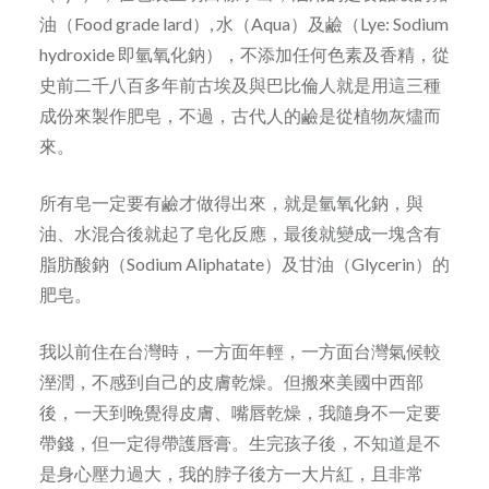
油（Food grade lard）, 水（Aqua）及鹼（Lye: Sodium
hydroxide 即氫氧化鈉），不添加任何色素及香精，從
史前二千八百多年前古埃及與巴比倫人就是用這三種
成份來製作肥皂，不過，古代人的鹼是從植物灰燼而
來。
所有皂一定要有鹼才做得出來，就是氫氧化鈉，與
油、水混合後就起了皂化反應，最後就變成一塊含有
脂肪酸鈉（Sodium Aliphatate）及甘油（Glycerin）的
肥皂。
我以前住在台灣時，一方面年輕，一方面台灣氣候較
溼潤，不感到自己的皮膚乾燥。但搬來美國中西部
後，一天到晚覺得皮膚、嘴唇乾燥，我隨身不一定要
帶錢，但一定得帶護唇膏。生完孩子後，不知道是不
是身心壓力過大，我的脖子後方一大片紅，且非常