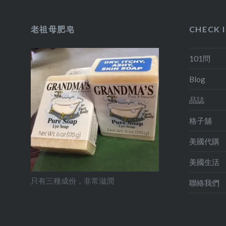
老祖母肥皂
CHECK 
101問
Blog
品誌
格子舖
美國代購
美國生活
只有三種成份，非常滋潤
聯絡我們