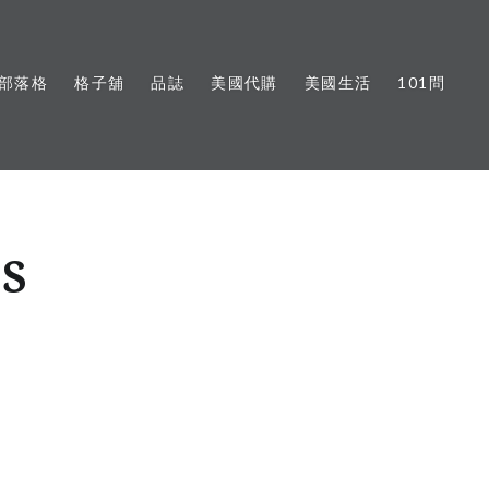
部落格
格子舖
品誌
美國代購
美國生活
101問
OS