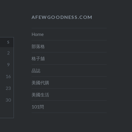
AFEWGOODNESS.COM
Home
S
部落格
2
格子舖
9
品誌
5
16
美國代購
2
23
美國生活
9
30
101問